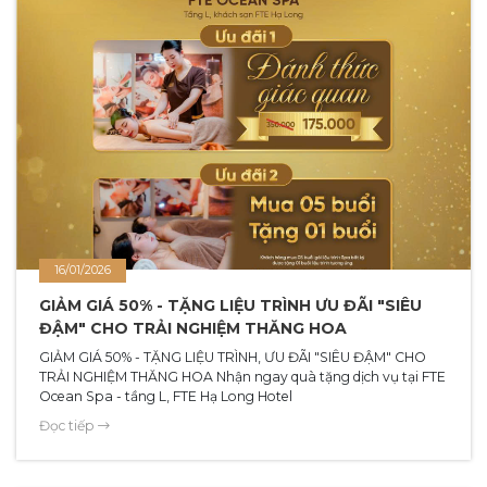
16/01/2026
GIẢM GIÁ 50% - TẶNG LIỆU TRÌNH ƯU ĐÃI "SIÊU
ĐẬM" CHO TRẢI NGHIỆM THĂNG HOA
GIẢM GIÁ 50% - TẶNG LIỆU TRÌNH, ƯU ĐÃI "SIÊU ĐẬM" CHO
TRẢI NGHIỆM THĂNG HOA Nhận ngay quà tặng dịch vụ tại FTE
Ocean Spa - tầng L, FTE Hạ Long Hotel
Đọc tiếp