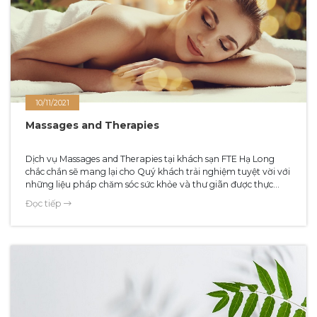
10/11/2021
Massages and Therapies
Dịch vụ Massages and Therapies tại khách sạn FTE Hạ Long
chắc chắn sẽ mang lại cho Quý khách trải nghiệm tuyệt vời với
những liệu pháp chăm sóc sức khỏe và thư giãn được thực
hiện bởi đội ngũ chuyên viên tận tâm và chuyên nghiệp, các
Đọc tiếp
liệu trình massage và trị liệu giúp giảm căng thẳng, cải thiện
sức khỏe và mang lại cảm giác thư thái tuyệt đối.