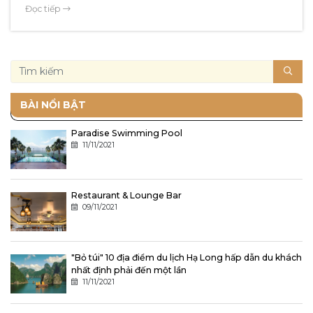
đau vai gáy, chăm sóc da cùng mức spa giá tốt, đây là điểm
Đọc tiếp
đến lý tưởng để chăm sóc sức khỏe và yêu chiều bản thân một
cách trọn vẹn.
BÀI NỔI BẬT
Paradise Swimming Pool
11/11/2021
Restaurant & Lounge Bar
09/11/2021
"Bỏ túi" 10 địa điểm du lịch Hạ Long hấp dẫn du khách
nhất định phải đến một lần
11/11/2021