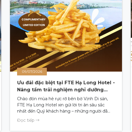
09/07/2026
Ưu đãi đặc biệt tại FTE Hạ Long Hotel -
Nâng tầm trải nghiệm nghỉ dưỡng
mùa hè
Chào đón mùa hè rực rỡ bên bờ Vịnh Di sản,
FTE Hạ Long Hotel xin gửi lời tri ân sâu sắc
nhất đến Quý khách hàng – những người đã
luôn tin tưởng và chọn lựa chúng tôi làm chốn
Đọc tiếp
dừng chân cho những kỳ nghỉ gắn kết yêu
thương. (English in below)