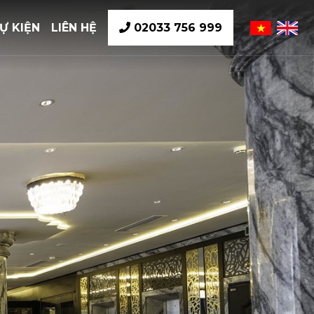
Ự KIỆN
LIÊN HỆ
02033 756 999