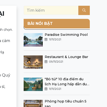
ẠI
BÀI NỔI BẬT
ình chọn.
Paradise Swimming Pool
11/11/2021
và cảm
 Hạ
Restaurant & Lounge Bar
09/11/2021
o Quý
"Bỏ túi" 10 địa điểm du
lịch Hạ Long hấp dẫn du
sĩ,
khách nhất định phải
11/11/2021
đến một lần
Phòng họp tiêu chuẩn 5
sao