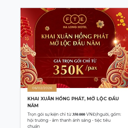
hành cùng Đoàn đại biểu tỉnh có sự tham gia
tích cực của các doanh nghiệp kinh tế và hạ
tầng du lịch trọng điểm, trong đó có đại diện
FTE Group.
06/02/2026
KHAI XUÂN HỒNG PHÁT, MỞ LỘC ĐẦU
NĂM
Trọn gói sự kiện chỉ từ 𝟑𝟓𝟎.𝟎𝟎𝟎 VNĐ/người, gồm:
hội trường - âm thanh ánh sáng - tiệc tiêu
chuẩn