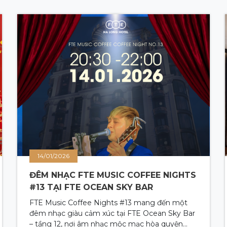
14/01/2026
ĐÊM NHẠC FTE MUSIC COFFEE NIGHTS
#13 TẠI FTE OCEAN SKY BAR
FTE Music Coffee Nights #13 mang đến một
đêm nhạc giàu cảm xúc tại FTE Ocean Sky Bar
– tầng 12, nơi âm nhạc mộc mạc hòa quyện