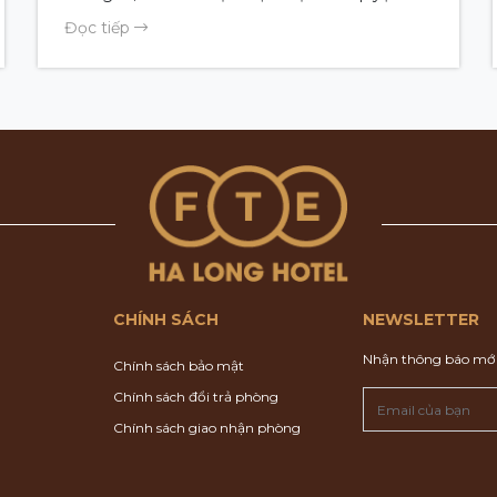
cùng không gian sang trọng và tầm nhìn toàn
Đọc tiếp
cảnh vịnh Hạ Long. Với sự trở lại của ca sĩ
Raven Marte, chương trình hứa hẹn những
khoảnh khắc thư giãn, tinh tế và đầy bất ngờ.
Đêm nhạc diễn ra 20:30 – 22:00 ngày
14.01.2026, mở cửa tự do cho mọi khán giả yêu
âm nhạc.
CHÍNH SÁCH
NEWSLETTER
Nhận thông báo mới
Chính sách bảo mật
Chính sách đổi trả phòng
Chính sách giao nhận phòng