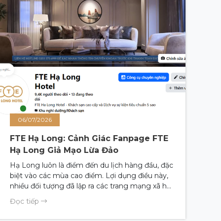
06/07/2026
FTE Hạ Long: Cảnh Giác Fanpage FTE
Hạ Long Giả Mạo Lừa Đảo
Hạ Long luôn là điểm đến du lịch hàng đầu, đặc
biệt vào các mùa cao điểm. Lợi dụng điều này,
nhiều đối tượng đã lập ra các trang mạng xã hội
giả danh các cơ sở lưu trú uy tín nhằm trục lợi.
Đọc tiếp
Gần đây, Khách sạn FTE Hạ Long đã ghi nhận
nhiều trường hợp FTE hạ Long giả mạo xuất