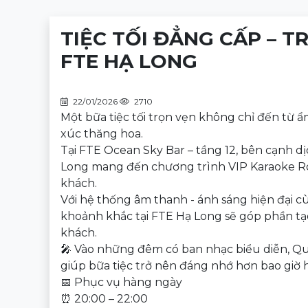
TIỆC TỐI ĐẲNG CẤP – TR
FTE HẠ LONG
22/01/2026
2710
Một bữa tiệc tối trọn vẹn không chỉ đến từ 
xúc thăng hoa.
Tại FTE Ocean Sky Bar – tầng 12, bên cạnh dị
Long mang đến chương trình VIP Karaoke Roo
khách.
Với hệ thống âm thanh - ánh sáng hiện đại cù
khoảnh khắc tại FTE Hạ Long sẽ góp phần t
khách.
🎤 Vào những đêm có ban nhạc biểu diễn, Quý
giúp bữa tiệc trở nên đáng nhớ hơn bao giờ h
📅 Phục vụ hàng ngày
⏰ 20:00 – 22:00