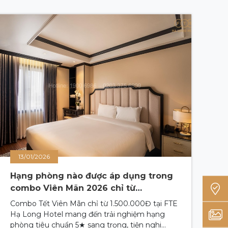
hiện trên Facebook với hành vi vô cùng tinh vi,
cố tình làm nhầm lẫn thông tin để chiếm đoạt
tài sản. Bài viết này sẽ giúp bạn nhận diện chính
xác FTE Hạ Long chính chủ để có một kỳ nghỉ
an toàn và trọn vẹn.
13/01/2026
Hạng phòng nào được áp dụng trong
combo Viên Mãn 2026 chỉ từ
1.500.000Đ?
Combo Tết Viên Mãn chỉ từ 1.500.000Đ tại FTE
Hạ Long Hotel mang đến trải nghiệm hạng
phòng tiêu chuẩn 5★ sang trọng, tiện nghi