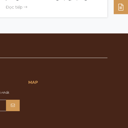
cùng hệ sinh thái nghỉ dưỡng trọn vẹn tại trung
Đọc tiếp
tâm Bãi Cháy. Đây là lựa chọn lý tưởng để bạn
và gia đình tận hưởng kỳ nghỉ Tết Nguyên đán
2026 an yên, thư thái với spa, hồ bơi, phòng
gym, nhà hàng và sky bar đẳng cấp. Ưu đãi có
hạn, nhanh tay giữ chỗ cho kỳ nghỉ hoàn hảo.
MAP
 nhất