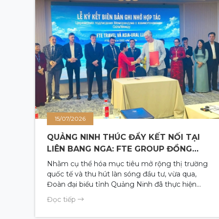
15/07/2026
QUẢNG NINH THÚC ĐẨY KẾT NỐI TẠI
LIÊN BANG NGA: FTE GROUP ĐỒNG
HÀNH MỞ RỘNG THỊ TRƯỜNG ĐÔNG
Nhằm cụ thể hóa mục tiêu mở rộng thị trường
ÂU
quốc tế và thu hút làn sóng đầu tư, vừa qua,
Đoàn đại biểu tỉnh Quảng Ninh đã thực hiện
chuyến công tác kéo dài 8 ngày tại Liên bang
Đọc tiếp
Nga để tổ chức chuỗi chương trình xúc tiến đầu
tư, thương mại và du lịch song phương. Đồng