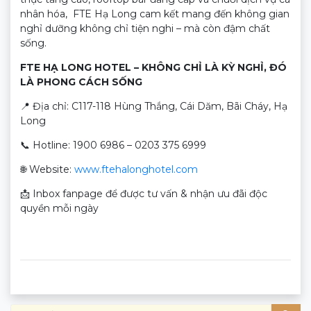
nhân hóa, FTE Hạ Long cam kết mang đến không gian
nghỉ dưỡng không chỉ tiện nghi – mà còn đậm chất
sống.
FTE HẠ LONG HOTEL – KHÔNG CHỈ LÀ KỲ NGHỈ, ĐÓ
LÀ PHONG CÁCH SỐNG
📍 Địa chỉ: C117-118 Hùng Thắng, Cái Dăm, Bãi Cháy, Hạ
Long
📞 Hotline: 1900 6986 – 0203 375 6999
🌐 Website:
www.ftehalonghotel.com
📩 Inbox fanpage để được tư vấn & nhận ưu đãi độc
quyền mỗi ngày