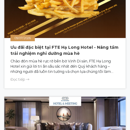
09/07/2026
Ưu đãi đặc biệt tại FTE Hạ Long Hotel - Nâng tầm
trải nghiệm nghỉ dưỡng mùa hè
Chào đón mùa hè rực rỡ bên bờ Vịnh Di sản, FTE Hạ Long
Hotel xin gửi lời tri ân sâu sắc nhất đến Quý khách hàng –
những người đã luôn tin tưởng và chọn lựa chúng tôi làm
chốn dừng chân cho những kỳ nghỉ gắn kết yêu thương.
Đọc tiếp
(English in below)