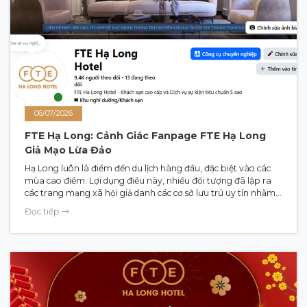
06/07/2026
FTE Hạ Long: Cảnh Giác Fanpage FTE Hạ Long
Giả Mạo Lừa Đảo
Hạ Long luôn là điểm đến du lịch hàng đầu, đặc biệt vào các
mùa cao điểm. Lợi dụng điều này, nhiều đối tượng đã lập ra
các trang mạng xã hội giả danh các cơ sở lưu trú uy tín nhằm
trục lợi. Gần đây, Khách sạn FTE Hạ Long đã ghi nhận nhiều
Đọc tiếp
trường hợp FTE hạ Long giả mạo xuất hiện trên Facebook với
hành vi vô cùng tinh vi, cố tình làm nhầm lẫn thông tin để
chiếm đoạt tài sản. Bài viết này sẽ giúp bạn nhận diện chính
xác FTE Hạ Long chính chủ để có một kỳ nghỉ an toàn và trọn
vẹn.