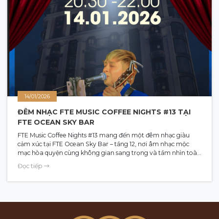
14/01/2026
ĐÊM NHẠC FTE MUSIC COFFEE NIGHTS #13 TẠI
FTE OCEAN SKY BAR
FTE Music Coffee Nights #13 mang đến một đêm nhạc giàu
cảm xúc tại FTE Ocean Sky Bar – tầng 12, nơi âm nhạc mộc
mạc hòa quyện cùng không gian sang trọng và tầm nhìn toàn
cảnh vịnh Hạ Long. Với sự trở lại của ca sĩ Raven Marte, chương
Đọc tiếp
trình hứa hẹn những khoảnh khắc thư giãn, tinh tế và đầy bất
ngờ. Đêm nhạc diễn ra 20:30 – 22:00 ngày 14.01.2026, mở cửa
tự do cho mọi khán giả yêu âm nhạc.