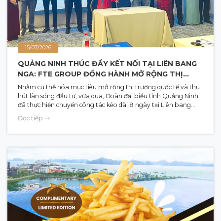
15/07/2026
QUẢNG NINH THÚC ĐẨY KẾT NỐI TẠI LIÊN BANG
NGA: FTE GROUP ĐỒNG HÀNH MỞ RỘNG THỊ
TRƯỜNG ĐÔNG ÂU
Nhằm cụ thể hóa mục tiêu mở rộng thị trường quốc tế và thu
hút làn sóng đầu tư, vừa qua, Đoàn đại biểu tỉnh Quảng Ninh
đã thực hiện chuyến công tác kéo dài 8 ngày tại Liên bang
Nga để tổ chức chuỗi chương trình xúc tiến đầu tư, thương mại
Đọc tiếp
và du lịch song phương. Đồng hành cùng Đoàn đại biểu tỉnh
có sự tham gia tích cực của các doanh nghiệp kinh tế và hạ
tầng du lịch trọng điểm, trong đó có đại diện FTE Group.