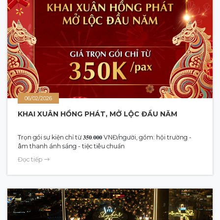
06/02/2026
KHAI XUÂN HỒNG PHÁT, MỞ LỘC ĐẦU NĂM
Trọn gói sự kiện chỉ từ 𝟑𝟓𝟎.𝟎𝟎𝟎 VNĐ/người, gồm: hội trường -
âm thanh ánh sáng - tiệc tiêu chuẩn
Đọc tiếp