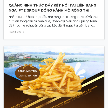
QUẢNG NINH THÚC ĐẨY KẾT NỐI TẠI LIÊN BANG
NGA: FTE GROUP ĐỒNG HÀNH MỞ RỘNG THỊ
TRƯỜNG ĐÔNG ÂU
Nhằm cụ thể hóa mục tiêu mở rộng thị trường quốc tế và thu
hút làn sóng đầu tư, vừa qua, Đoàn đại biểu tỉnh Quảng Ninh
đã thực hiện chuyến công tác kéo dài 8 ngày tại Liên bang
Nga để tổ chức chuỗi chương trình xúc tiến đầu tư, thương mại
Đọc tiếp
và du lịch song phương. Đồng hành cùng Đoàn đại biểu tỉnh
có sự tham gia tích cực của các doanh nghiệp kinh tế và hạ
tầng du lịch trọng điểm, trong đó có đại diện FTE Group.