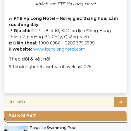
khách sạn FTE Hạ Long Hotel
🎶
FTE Hạ Long Hotel – Nơi vị giác thăng hoa, cảm
xúc đong đầy
📍
Địa chỉ:
C117–118 lô 10, KDC du lịch Đông Hùng
Thắng 2, phường Bãi Cháy, Quảng Ninh
☎️
Điện thoại:
1900 6986 – 0203 375 6999
🌐
Website:
www.ftehalonghotel.com
Theo dõi & kết nối
#ftehalonghotel #vietnamtravelday2025
BÀI NỔI BẬT
Paradise Swimming Pool