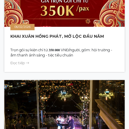
06/02/2026
KHAI XUÂN HỒNG PHÁT, MỞ LỘC ĐẦU NĂM
Trọn gói sự kiện chỉ từ 𝟑𝟓𝟎.𝟎𝟎𝟎 VNĐ/người, gồm: hội trường -
âm thanh ánh sáng - tiệc tiêu chuẩn
Đọc tiếp