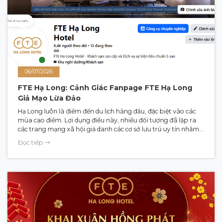
06/07/2026
FTE Hạ Long: Cảnh Giác Fanpage FTE Hạ Long
Giả Mạo Lừa Đảo
Hạ Long luôn là điểm đến du lịch hàng đầu, đặc biệt vào các
mùa cao điểm. Lợi dụng điều này, nhiều đối tượng đã lập ra
các trang mạng xã hội giả danh các cơ sở lưu trú uy tín nhằm
trục lợi. Gần đây, Khách sạn FTE Hạ Long đã ghi nhận nhiều
Đọc tiếp
trường hợp FTE hạ Long giả mạo xuất hiện trên Facebook với
hành vi vô cùng tinh vi, cố tình làm nhầm lẫn thông tin để
chiếm đoạt tài sản. Bài viết này sẽ giúp bạn nhận diện chính
xác FTE Hạ Long chính chủ để có một kỳ nghỉ an toàn và trọn
vẹn.