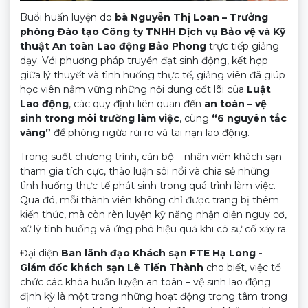
Buổi huấn luyện do
bà Nguyễn Thị Loan – Trưởng
phòng Đào tạo Công ty TNHH Dịch vụ Bảo vệ và Kỹ
thuật An toàn Lao động Bảo Phong
trực tiếp giảng
dạy. Với phương pháp truyền đạt sinh động, kết hợp
giữa lý thuyết và tình huống thực tế, giảng viên đã giúp
học viên nắm vững những nội dung cốt lõi của
Luật
Lao động
, các quy định liên quan đến
an toàn – vệ
sinh trong môi trường làm việc
, cùng
“6 nguyên tắc
vàng”
để phòng ngừa rủi ro và tai nạn lao động.
Trong suốt chương trình, cán bộ – nhân viên khách sạn
tham gia tích cực, thảo luận sôi nổi và chia sẻ những
tình huống thực tế phát sinh trong quá trình làm việc.
Qua đó, mỗi thành viên không chỉ được trang bị thêm
kiến thức, mà còn rèn luyện kỹ năng nhận diện nguy cơ,
xử lý tình huống và ứng phó hiệu quả khi có sự cố xảy ra.
Đại diện
Ban lãnh đạo Khách sạn FTE Hạ Long -
Giám đốc khách sạn Lê Tiến Thành
cho biết, việc tổ
chức các khóa huấn luyện an toàn – vệ sinh lao động
định kỳ là một trong những hoạt động trọng tâm trong