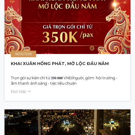
06/02/2026
KHAI XUÂN HỒNG PHÁT, MỞ LỘC ĐẦU NĂM
Trọn gói sự kiện chỉ từ 𝟑𝟓𝟎.𝟎𝟎𝟎 VNĐ/người, gồm: hội trường -
âm thanh ánh sáng - tiệc tiêu chuẩn
Đọc tiếp