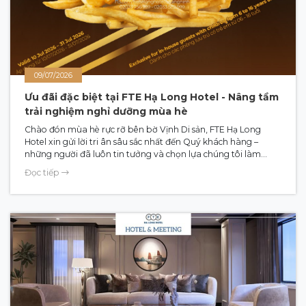
09/07/2026
Ưu đãi đặc biệt tại FTE Hạ Long Hotel - Nâng tầm
trải nghiệm nghỉ dưỡng mùa hè
Chào đón mùa hè rực rỡ bên bờ Vịnh Di sản, FTE Hạ Long
Hotel xin gửi lời tri ân sâu sắc nhất đến Quý khách hàng –
những người đã luôn tin tưởng và chọn lựa chúng tôi làm
chốn dừng chân cho những kỳ nghỉ gắn kết yêu thương.
Đọc tiếp
(English in below)