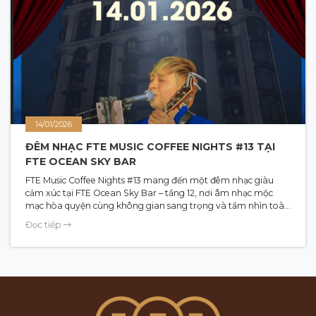
14/01/2026
ĐÊM NHẠC FTE MUSIC COFFEE NIGHTS #13 TẠI
FTE OCEAN SKY BAR
FTE Music Coffee Nights #13 mang đến một đêm nhạc giàu
cảm xúc tại FTE Ocean Sky Bar – tầng 12, nơi âm nhạc mộc
mạc hòa quyện cùng không gian sang trọng và tầm nhìn toàn
cảnh vịnh Hạ Long. Với sự trở lại của ca sĩ Raven Marte, chương
Đọc tiếp
trình hứa hẹn những khoảnh khắc thư giãn, tinh tế và đầy bất
ngờ. Đêm nhạc diễn ra 20:30 – 22:00 ngày 14.01.2026, mở cửa
tự do cho mọi khán giả yêu âm nhạc.