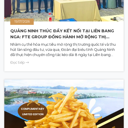
15/07/2026
QUẢNG NINH THÚC ĐẨY KẾT NỐI TẠI LIÊN BANG
NGA: FTE GROUP ĐỒNG HÀNH MỞ RỘNG THỊ
TRƯỜNG ĐÔNG ÂU
Nhằm cụ thể hóa mục tiêu mở rộng thị trường quốc tế và thu
hút làn sóng đầu tư, vừa qua, Đoàn đại biểu tỉnh Quảng Ninh
đã thực hiện chuyến công tác kéo dài 8 ngày tại Liên bang
Nga để tổ chức chuỗi chương trình xúc tiến đầu tư, thương mại
Đọc tiếp
và du lịch song phương. Đồng hành cùng Đoàn đại biểu tỉnh
có sự tham gia tích cực của các doanh nghiệp kinh tế và hạ
tầng du lịch trọng điểm, trong đó có đại diện FTE Group.