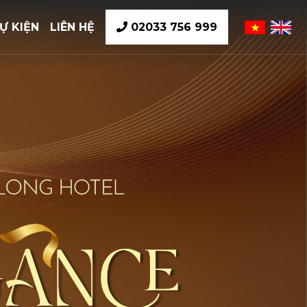
Ự KIỆN
LIÊN HỆ
02033 756 999