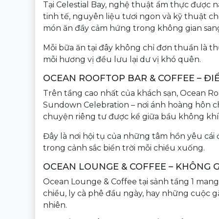
Tại Celestial Bay, nghệ thuật ẩm thực được 
tinh tế, nguyên liệu tươi ngon và kỹ thuật 
món ăn đầy cảm hứng trong không gian sang 
Mỗi bữa ăn tại đây không chỉ đơn thuần là th
mỗi hương vị đều lưu lại dư vị khó quên.
OCEAN ROOFTOP BAR & COFFEE – Đ
Trên tầng cao nhất của khách sạn, Ocean Ro
Sundown Celebration – nơi ánh hoàng hôn chạ
chuyện riêng tư được kể giữa bầu không khí 
Đây là nơi hội tụ của những tâm hồn yêu cái
trong cảnh sắc biển trời mỗi chiều xuống.
OCEAN LOUNGE & COFFEE – KHÔNG G
Ocean Lounge & Coffee tại sảnh tầng 1 man
chiều, ly cà phê đầu ngày, hay những cuộc 
nhiên.