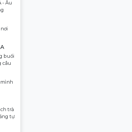
 - Âu
ng
 nơi
OA
g buổi
g câu
ả mình
ch trà
áng tự