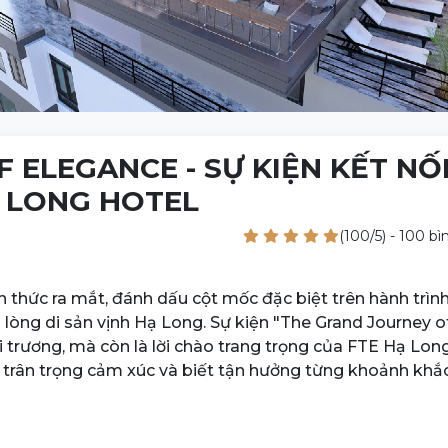
ELEGANCE - SỰ KIỆN KẾT NỐI
Ạ LONG HOTEL
(100/5) - 100 bì
 thức ra mắt, đánh dấu cột mốc đặc biệt trên hành trình
lòng di sản vịnh Hạ Long. Sự kiện "The Grand Journey o
i trương, mà còn là lời chào trang trọng của FTE Hạ Lon
m, trân trọng cảm xúc và biết tận hưởng từng khoảnh khắ