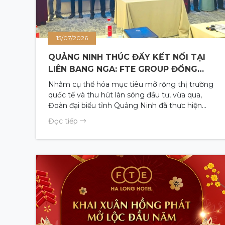
15/07/2026
QUẢNG NINH THÚC ĐẨY KẾT NỐI TẠI
LIÊN BANG NGA: FTE GROUP ĐỒNG
HÀNH MỞ RỘNG THỊ TRƯỜNG ĐÔNG
Nhằm cụ thể hóa mục tiêu mở rộng thị trường
ÂU
quốc tế và thu hút làn sóng đầu tư, vừa qua,
Đoàn đại biểu tỉnh Quảng Ninh đã thực hiện
chuyến công tác kéo dài 8 ngày tại Liên bang
Đọc tiếp
Nga để tổ chức chuỗi chương trình xúc tiến đầu
tư, thương mại và du lịch song phương. Đồng
hành cùng Đoàn đại biểu tỉnh có sự tham gia
tích cực của các doanh nghiệp kinh tế và hạ
tầng du lịch trọng điểm, trong đó có đại diện
FTE Group.