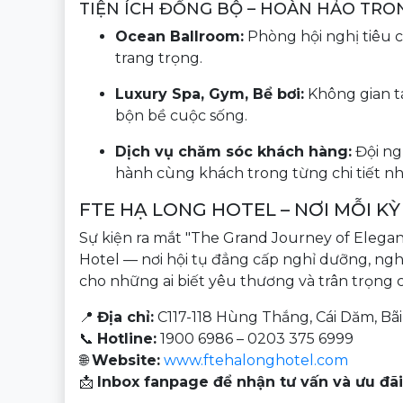
TIỆN ÍCH ĐỒNG BỘ – HOÀN HẢO TRO
Ocean Ballroom:
Phòng hội nghị tiêu c
trang trọng.
Luxury Spa, Gym, Bể bơi:
Không gian tá
bộn bề cuộc sống.
Dịch vụ chăm sóc khách hàng:
Đội ng
hành cùng khách trong từng chi tiết nh
FTE HẠ LONG HOTEL – NƠI MỖI K
Sự kiện ra mắt "The Grand Journey of Elegan
Hotel — nơi hội tụ đẳng cấp nghỉ dưỡng, ngh
cho những ai biết yêu thương và trân trọng 
📍
Địa chỉ:
C117-118 Hùng Thắng, Cái Dăm, Bãi
📞
Hotline:
1900 6986 – 0203 375 6999
🌐
Website:
www.ftehalonghotel.com
📩
Inbox fanpage để nhận tư vấn và ưu đã