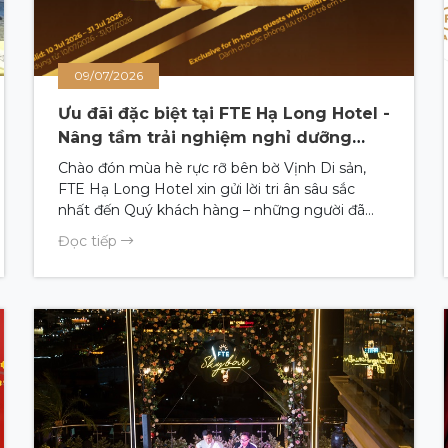
09/07/2026
Ưu đãi đặc biệt tại FTE Hạ Long Hotel -
Nâng tầm trải nghiệm nghỉ dưỡng
mùa hè
Chào đón mùa hè rực rỡ bên bờ Vịnh Di sản,
FTE Hạ Long Hotel xin gửi lời tri ân sâu sắc
nhất đến Quý khách hàng – những người đã
luôn tin tưởng và chọn lựa chúng tôi làm chốn
Đọc tiếp
dừng chân cho những kỳ nghỉ gắn kết yêu
thương. (English in below)