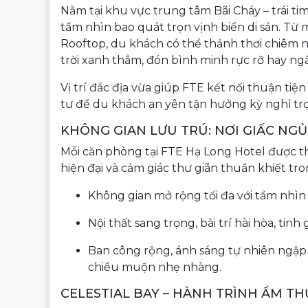
Nằm tại khu vực trung tâm Bãi Cháy – trái ti
tầm nhìn bao quát trọn vịnh biển di sản. Từ
Rooftop, du khách có thể thảnh thơi chiêm 
trời xanh thẳm, đón bình minh rực rỡ hay 
Vị trí đắc địa vừa giúp FTE kết nối thuận tiệ
tư để du khách an yên tận hưởng kỳ nghỉ tr
KHÔNG GIAN LƯU TRÚ: NƠI GIẤC NG
Mỗi căn phòng tại FTE Hạ Long Hotel được thiế
hiện đại và cảm giác thư giãn thuần khiết tr
Không gian mở rộng tối đa với tầm nhì
Nội thất sang trọng, bài trí hài hòa, tin
Ban công rộng, ánh sáng tự nhiên ngập
chiều muộn nhẹ nhàng.
CELESTIAL BAY – HÀNH TRÌNH ẨM T