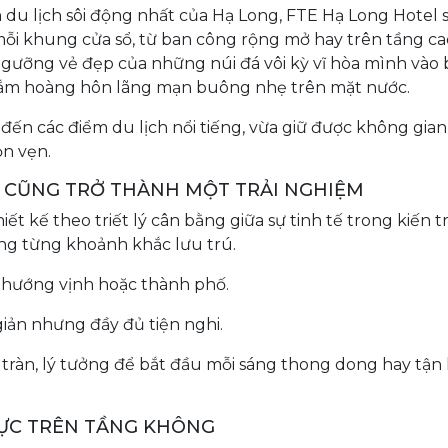
m du lịch sôi động nhất của Hạ Long, FTE Hạ Long Hotel
 mỗi khung cửa sổ, từ ban công rộng mở hay trên tầng ca
ngưỡng vẻ đẹp của những núi đá vôi kỳ vĩ hòa mình vào 
ngắm hoàng hôn lãng mạn buông nhẹ trên mặt nước.
n đến các điểm du lịch nổi tiếng, vừa giữ được không gian
ọn vẹn.
Ủ CŨNG TRỞ THÀNH MỘT TRẢI NGHIỆM
t kế theo triết lý cân bằng giữa sự tinh tế trong kiến t
ong từng khoảnh khắc lưu trú.
n hướng vịnh hoặc thành phố.
h giản nhưng đầy đủ tiện nghi.
 tràn, lý tưởng để bắt đầu mỗi sáng thong dong hay tậ
HỰC TRÊN TẦNG KHÔNG