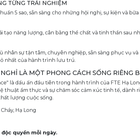
NG TỪNG TRẢI NGHIỆM
huẩn 5 sao, sẵn sàng cho những hội nghị, sự kiện và bữa 
i tạo năng lượng, cân bằng thể chất và tinh thần sau 
ũ nhân sự tận tâm, chuyên nghiệp, sẵn sàng phục vụ và
ỏ nhất của hành trình lưu trú.
Ỳ NGHỈ LÀ MỘT PHONG CÁCH SỐNG RIÊNG B
ce" là dấu ấn đầu tiên trong hành trình của FTE Hạ Lo
ệ thuật ẩm thực và sự chăm sóc cảm xúc tinh tế, dành r
chất lượng cuộc sống.
 Cháy, Hạ Long
i độc quyền mỗi ngày.