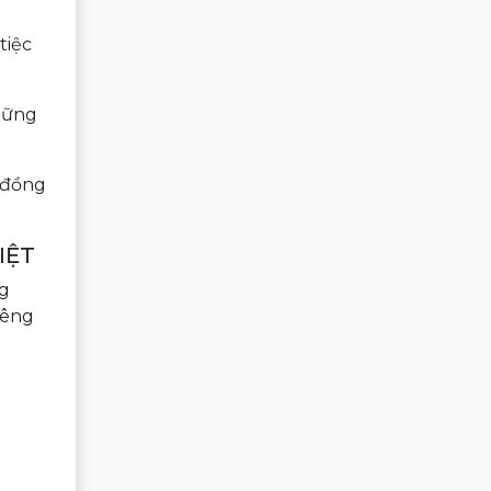
tiệc
những
 đồng
IỆT
ng
iêng