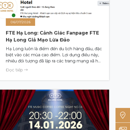
06/07/2026
FTE Hạ Long: Cảnh Giác Fanpage FTE
Hạ Long Giả Mạo Lừa Đảo
Hạ Long luôn là điểm đến du lịch hàng đầu, đặc
biệt vào các mùa cao điểm. Lợi dụng điều này,
nhiều đối tượng đã lập ra các trang mạng xã hội
giả danh các cơ sở lưu trú uy tín nhằm trục lợi.
Đọc tiếp
Gần đây, Khách sạn FTE Hạ Long đã ghi nhận
nhiều trường hợp FTE hạ Long giả mạo xuất
hiện trên Facebook với hành vi vô cùng tinh vi,
cố tình làm nhầm lẫn thông tin để chiếm đoạt
tài sản. Bài viết này sẽ giúp bạn nhận diện chính
xác FTE Hạ Long chính chủ để có một kỳ nghỉ
an toàn và trọn vẹn.