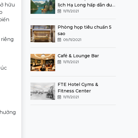
 sở hữu
lịch Hạ Long hấp dẫn du
khách nhất định phải
11/11/2021
o
đến một lần
biển
Phòng họp tiêu chuẩn 5
sao
 riêng
09/11/2021
Café & Lounge Bar
11/11/2021
rúc
FTE Hotel Gyms &
Fitness Center
11/11/2021
n hưởng