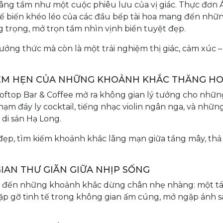
nâng tầm như một cuộc phiêu lưu của vị giác. Thực đơn Á
chế biến khéo léo của các đầu bếp tài hoa mang đến nhữ
trọng, mở trọn tầm nhìn vịnh biển tuyệt đẹp.
ưởng thức mà còn là một trải nghiệm thị giác, cảm xúc –
IỂM HẸN CỦA NHỮNG KHOẢNH KHẮC THĂNG H
oftop Bar & Coffee mở ra không gian lý tưởng cho nhữn
m đáy ly cocktail, tiếng nhạc violin ngân nga, và nhữn
di sản Hạ Long.
 đẹp, tìm kiếm khoảnh khắc lãng mạn giữa tầng mây, th
IAN THƯ GIÃN GIỮA NHỊP SỐNG
g đến những khoảnh khắc dừng chân nhẹ nhàng: một tá
gặp gỡ tinh tế trong không gian ấm cúng, mở ngập ánh s