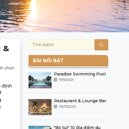
 &
BÀI NỔI BẬT
nh chọn.
Paradise Swimming Pool
11/11/2021
 định
f
g
Restaurant & Lounge Bar
c
09/11/2021
"Bỏ túi" 10 địa điểm du