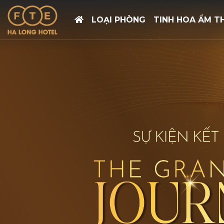
LOẠI PHÒNG
TINH HOA ẨM T