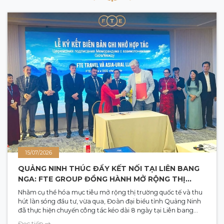
15/07/2026
QUẢNG NINH THÚC ĐẨY KẾT NỐI TẠI LIÊN BANG
NGA: FTE GROUP ĐỒNG HÀNH MỞ RỘNG THỊ
TRƯỜNG ĐÔNG ÂU
Nhằm cụ thể hóa mục tiêu mở rộng thị trường quốc tế và thu
hút làn sóng đầu tư, vừa qua, Đoàn đại biểu tỉnh Quảng Ninh
đã thực hiện chuyến công tác kéo dài 8 ngày tại Liên bang
Nga để tổ chức chuỗi chương trình xúc tiến đầu tư, thương mại
Đọc tiếp