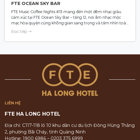
FTE OCEAN SKY BAR
FTE Music Coffee Nights #13 mang đến một đêm nhạc giàu
cảm xúc tại FTE Ocean Sky Bar – tầng 12, nơi âm nhạc mộc
mạc hòa quyện cùng không gian sang trọng và tầm nhìn toàn
cảnh vịnh Hạ Long. Với sự trở lại của ca sĩ Raven Marte, chương
Đọc tiếp
trình hứa hẹn những khoảnh khắc thư giãn, tinh tế và đầy bất
ngờ. Đêm nhạc diễn ra 20:30 – 22:00 ngày 14.01.2026, mở cửa
tự do cho mọi khán giả yêu âm nhạc.
LIÊN HỆ
FTE HA LONG HOTEL
Địa chỉ: C117-118 lô 10 khu dân cư du lịch Đông Hùng Thắng
2, phường Bãi Cháy, tỉnh Quảng Ninh
Hotline: 1900 6986 – 0203 375 6999