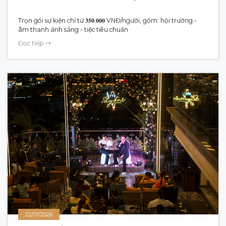
Trọn gói sự kiện chỉ từ 𝟑𝟓𝟎.𝟎𝟎𝟎 VNĐ/người, gồm: hội trường -
âm thanh ánh sáng - tiệc tiêu chuẩn
Đọc tiếp
22/01/2026