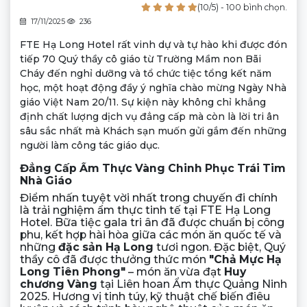
(10/5) - 100 bình chọn.
17/11/2025
236
FTE Hạ Long Hotel rất vinh dự và tự hào khi được đón
tiếp 70 Quý thầy cô giáo từ Trường Mầm non Bãi
Cháy đến nghỉ dưỡng và tổ chức tiệc tổng kết năm
học, một hoạt động đầy ý nghĩa chào mừng Ngày Nhà
giáo Việt Nam 20/11. Sự kiện này không chỉ khẳng
định chất lượng dịch vụ đẳng cấp mà còn là lời tri ân
sâu sắc nhất mà Khách sạn muốn gửi gắm đến những
người làm công tác giáo dục.
Đẳng Cấp Ẩm Thực Vàng Chinh Phục Trái Tim
Nhà Giáo
Điểm nhấn tuyệt vời nhất trong chuyến đi chính
là trải nghiệm ẩm thực tinh tế tại FTE Hạ Long
Hotel. Bữa tiệc gala tri ân đã được chuẩn bị công
phu, kết hợp hài hòa giữa các món ăn quốc tế và
những
đặc sản Hạ Long
tươi ngon. Đặc biệt, Quý
thầy cô đã được thưởng thức món
"Chả Mực Hạ
Long Tiên Phong"
– món ăn vừa đạt
Huy
chương Vàng
tại Liên hoan Ẩm thực Quảng Ninh
2025. Hương vị tinh túy, kỹ thuật chế biến điêu