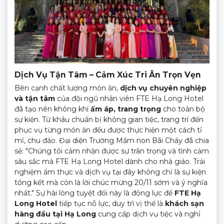
Dịch Vụ Tận Tâm – Cảm Xúc Tri Ân Trọn Vẹn
Bên cạnh chất lượng món ăn,
dịch vụ chuyên nghiệp
và tận tâm
của đội ngũ nhân viên FTE Hạ Long Hotel
đã tạo nên không khí
ấm áp, trang trọng
cho toàn bộ
sự kiện. Từ khâu chuẩn bị không gian tiệc, trang trí đến
phục vụ từng món ăn đều được thực hiện một cách tỉ
mỉ, chu đáo. Đại diện Trường Mầm non Bãi Cháy đã chia
sẻ: "Chúng tôi cảm nhận được sự trân trọng và tình cảm
sâu sắc mà FTE Hạ Long Hotel dành cho nhà giáo. Trải
nghiệm ẩm thực và dịch vụ tại đây không chỉ là sự kiện
tổng kết mà còn là lời chúc mừng 20/11 sớm và ý nghĩa
nhất." Sự hài lòng tuyệt đối này là động lực để
FTE Hạ
Long Hotel
tiếp tục nỗ lực, duy trì vị thế là
khách sạn
hàng đầu tại Hạ Long
cung cấp dịch vụ tiệc và nghỉ