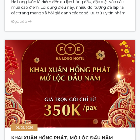
Hạ Long luôn là điểm đến du lịch hàng đầu, đặc biệt vào các
mùa cao điểm. Lợi dụng điều này, nhiều đối tượng đã lập ra
các trang mạng xã hội giả danh các cơ sở lưu trú uy tín nhằm
trục lợi. Gần đây, Khách sạn FTE Hạ Long đã ghi nhận nhiều
Đọc tiếp
trường hợp FTE hạ Long giả mạo xuất hiện trên Facebook với
hành vi vô cùng tinh vi, cố tình làm nhầm lẫn thông tin để
chiếm đoạt tài sản. Bài viết này sẽ giúp bạn nhận diện chính
xác FTE Hạ Long chính chủ để có một kỳ nghỉ an toàn và trọn
vẹn.
06/02/2026
KHAI XUÂN HỒNG PHÁT, MỞ LỘC ĐẦU NĂM