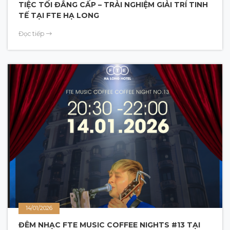
TIỆC TỐI ĐẲNG CẤP – TRẢI NGHIỆM GIẢI TRÍ TINH
TẾ TẠI FTE HẠ LONG
Đọc tiếp
14/01/2026
ĐÊM NHẠC FTE MUSIC COFFEE NIGHTS #13 TẠI