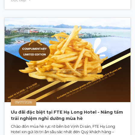
và du lịch song phương. Đồng hành cùng Đoàn đại biểu tỉnh
có sự tham gia tích cực của các doanh nghiệp kinh tế và hạ
tầng du lịch trọng điểm, trong đó có đại diện FTE Group.
09/07/2026
Ưu đãi đặc biệt tại FTE Hạ Long Hotel - Nâng tầm
trải nghiệm nghỉ dưỡng mùa hè
Chào đón mùa hè rực rỡ bên bờ Vịnh Di sản, FTE Hạ Long
Hotel xin gửi lời tri ân sâu sắc nhất đến Quý khách hàng –