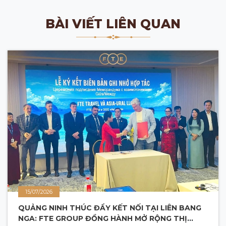
BÀI VIẾT LIÊN QUAN
15/07/2026
QUẢNG NINH THÚC ĐẨY KẾT NỐI TẠI LIÊN BANG
NGA: FTE GROUP ĐỒNG HÀNH MỞ RỘNG THỊ