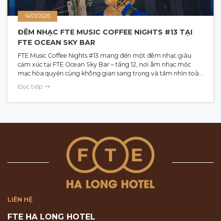
14/01/2026
ĐÊM NHẠC FTE MUSIC COFFEE NIGHTS #13 TẠI
FTE OCEAN SKY BAR
FTE Music Coffee Nights #13 mang đến một đêm nhạc giàu
cảm xúc tại FTE Ocean Sky Bar – tầng 12, nơi âm nhạc mộc
mạc hòa quyện cùng không gian sang trọng và tầm nhìn toàn
cảnh vịnh Hạ Long. Với sự trở lại của ca sĩ Raven Marte, chương
Đọc tiếp
trình hứa hẹn những khoảnh khắc thư giãn, tinh tế và đầy bất
ngờ. Đêm nhạc diễn ra 20:30 – 22:00 ngày 14.01.2026, mở cửa
tự do cho mọi khán giả yêu âm nhạc.
LIÊN HỆ
FTE HA LONG HOTEL